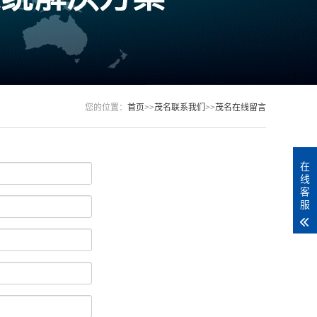
您的位置：
首页
>>
茂名联系我们
>>
茂名在线留言
在
线
客
服