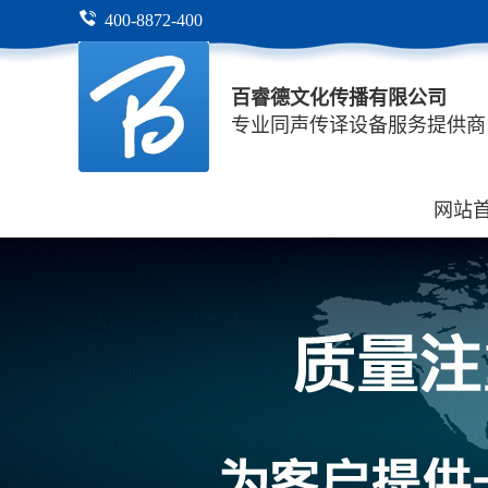
400-8872-400
百睿德文化传播有限公司
专业同声传译设备服务提供商
网站