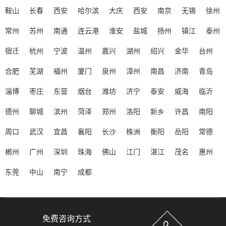
鞍山
长春
西安
哈尔滨
大庆
西安
南京
无锡
徐州
常州
苏州
南通
连云港
淮安
盐城
扬州
镇江
泰州
宿迁
杭州
宁波
温州
嘉兴
湖州
绍兴
金华
台州
合肥
芜湖
福州
厦门
泉州
漳州
南昌
济南
青岛
淄博
枣庄
东营
烟台
潍坊
济宁
泰安
威海
临沂
德州
聊城
滨州
菏泽
郑州
洛阳
新乡
许昌
南阳
周口
武汉
宜昌
襄阳
长沙
株洲
衡阳
岳阳
常德
郴州
广州
深圳
珠海
佛山
江门
湛江
茂名
惠州
东莞
中山
南宁
成都
免费咨询方式