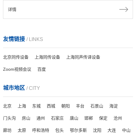
可以提供Zoom企业版账号，Zoom对应的服务器站点遍布亚太、
详情
北美、南美、欧洲的15个主要大城市...
友情链接
/ LINKS
北京同传设备
上海同传设备
上海同声传译设备
Zoom视频会议
百度
城市地区
/ CITY
北京
上海
东城
西城
朝阳
丰台
石景山
海淀
门头沟
房山
通州
石家庄
唐山
邯郸
保定
沧州
廊坊
太原
呼和浩特
包头
鄂尔多斯
沈阳
大连
中山