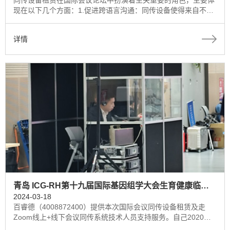
同传设备租赁在国际会议论坛中扮演着至关重要的角色，主要体
现在以下几个方面：1.促进跨语言沟通：同传设备使得来自不同
和地区、使用不同语言的与会者能够实时理解会议内容。通过同
声传译，与会者可以即时接收到演讲者的发言内容，从而有效促
详情
进了国际间的沟通与交流。
青岛 ICG-RH第十九届国际基因组学大会生育健康临床应用提供深圳同传设备租赁
2024-03-18
百睿德（4008872400）提供本次国际会议同传设备租赁及走
Zoom线上+线下会议同传系统技术人员支持服务。自己2020年
以来，为客户提供20000+场次的国际会议线上线下会议服务。