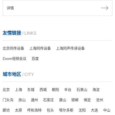
可以提供Zoom企业版账号，Zoom对应的服务器站点遍布亚太、
详情
北美、南美、欧洲的15个主要大城市...
友情链接
/ LINKS
北京同传设备
上海同传设备
上海同声传译设备
Zoom视频会议
百度
城市地区
/ CITY
北京
上海
东城
西城
朝阳
丰台
石景山
海淀
门头沟
房山
通州
石家庄
唐山
邯郸
保定
沧州
廊坊
太原
呼和浩特
包头
鄂尔多斯
沈阳
大连
中山