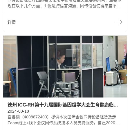
同传设备租赁在国际会议论坛中扮演着至关重要的角色，主要体
现在以下几个方面：1.促进跨语言沟通：同传设备使得来自不同
和地区、使用不同语言的与会者能够实时理解会议内容。通过同
声传译，与会者可以即时接收到演讲者的发言内容，从而有效促
详情
进了国际间的沟通与交流。
德州 ICG-RH第十九届国际基因组学大会生育健康临床应用提供深圳同传设备租赁
2024-03-18
百睿德（4008872400）提供本次国际会议同传设备租赁及走
Zoom线上+线下会议同传系统技术人员支持服务。自己2020年
以来，为客户提供20000+场次的国际会议线上线下会议服务。