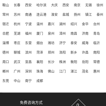
鞍山
长春
西安
哈尔滨
大庆
西安
南京
无锡
徐州
常州
苏州
南通
连云港
淮安
盐城
扬州
镇江
泰州
宿迁
杭州
宁波
温州
嘉兴
湖州
绍兴
金华
台州
合肥
芜湖
福州
厦门
泉州
漳州
南昌
济南
青岛
淄博
枣庄
东营
烟台
潍坊
济宁
泰安
威海
临沂
德州
聊城
滨州
菏泽
郑州
洛阳
新乡
许昌
南阳
周口
武汉
宜昌
襄阳
长沙
株洲
衡阳
岳阳
常德
郴州
广州
深圳
珠海
佛山
江门
湛江
茂名
惠州
东莞
中山
南宁
成都
免费咨询方式